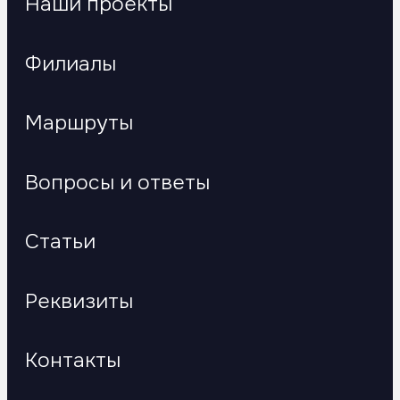
Наши проекты
info@tir-logistics.ru
+7 (499) 390-13-40
Филиалы
Онлайн заявка
Заказать звонок
Маршруты
Вопросы и ответы
Статьи
Реквизиты
Контакты